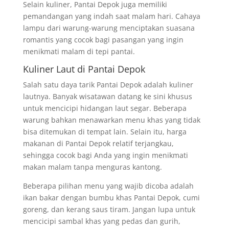
Selain kuliner, Pantai Depok juga memiliki
pemandangan yang indah saat malam hari. Cahaya
lampu dari warung-warung menciptakan suasana
romantis yang cocok bagi pasangan yang ingin
menikmati malam di tepi pantai.
Kuliner Laut di Pantai Depok
Salah satu daya tarik Pantai Depok adalah kuliner
lautnya. Banyak wisatawan datang ke sini khusus
untuk mencicipi hidangan laut segar. Beberapa
warung bahkan menawarkan menu khas yang tidak
bisa ditemukan di tempat lain. Selain itu, harga
makanan di Pantai Depok relatif terjangkau,
sehingga cocok bagi Anda yang ingin menikmati
makan malam tanpa menguras kantong.
Beberapa pilihan menu yang wajib dicoba adalah
ikan bakar dengan bumbu khas Pantai Depok, cumi
goreng, dan kerang saus tiram. Jangan lupa untuk
mencicipi sambal khas yang pedas dan gurih,