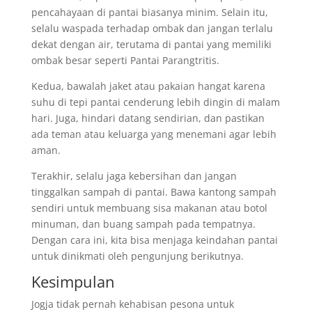
pencahayaan di pantai biasanya minim. Selain itu,
selalu waspada terhadap ombak dan jangan terlalu
dekat dengan air, terutama di pantai yang memiliki
ombak besar seperti Pantai Parangtritis.
Kedua, bawalah jaket atau pakaian hangat karena
suhu di tepi pantai cenderung lebih dingin di malam
hari. Juga, hindari datang sendirian, dan pastikan
ada teman atau keluarga yang menemani agar lebih
aman.
Terakhir, selalu jaga kebersihan dan jangan
tinggalkan sampah di pantai. Bawa kantong sampah
sendiri untuk membuang sisa makanan atau botol
minuman, dan buang sampah pada tempatnya.
Dengan cara ini, kita bisa menjaga keindahan pantai
untuk dinikmati oleh pengunjung berikutnya.
Kesimpulan
Jogja tidak pernah kehabisan pesona untuk