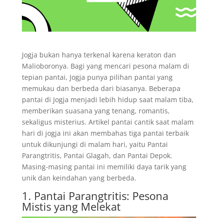
Jogja bukan hanya terkenal karena keraton dan
Malioboronya. Bagi yang mencari pesona malam di
tepian pantai, Jogja punya pilihan pantai yang
memukau dan berbeda dari biasanya. Beberapa
pantai di Jogja menjadi lebih hidup saat malam tiba,
memberikan suasana yang tenang, romantis,
sekaligus misterius. Artikel pantai cantik saat malam
hari di jogja ini akan membahas tiga pantai terbaik
untuk dikunjungi di malam hari, yaitu Pantai
Parangtritis, Pantai Glagah, dan Pantai Depok.
Masing-masing pantai ini memiliki daya tarik yang
unik dan keindahan yang berbeda.
1. Pantai Parangtritis: Pesona
Mistis yang Melekat