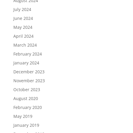
August 2024
July 2024
June 2024
May 2024
April 2024
March 2024
February 2024
January 2024
December 2023
November 2023
October 2023
August 2020
February 2020
May 2019
January 2019