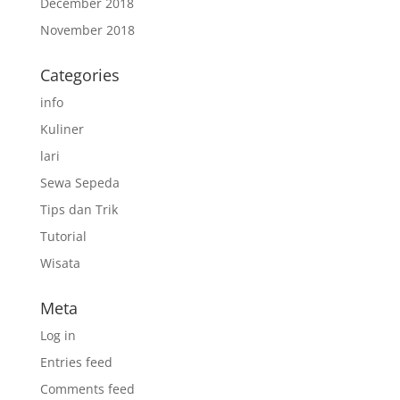
December 2018
November 2018
Categories
info
Kuliner
lari
Sewa Sepeda
Tips dan Trik
Tutorial
Wisata
Meta
Log in
Entries feed
Comments feed