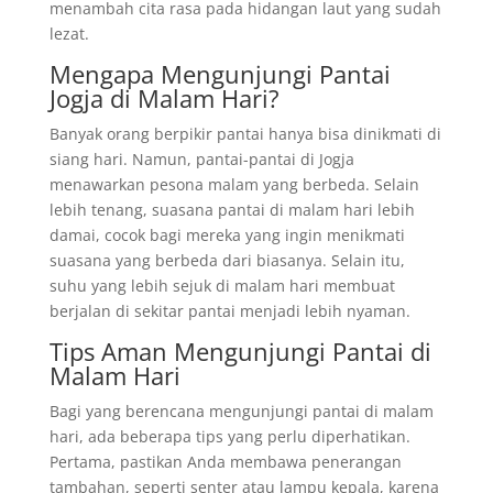
menambah cita rasa pada hidangan laut yang sudah
lezat.
Mengapa Mengunjungi Pantai
Jogja di Malam Hari?
Banyak orang berpikir pantai hanya bisa dinikmati di
siang hari. Namun, pantai-pantai di Jogja
menawarkan pesona malam yang berbeda. Selain
lebih tenang, suasana pantai di malam hari lebih
damai, cocok bagi mereka yang ingin menikmati
suasana yang berbeda dari biasanya. Selain itu,
suhu yang lebih sejuk di malam hari membuat
berjalan di sekitar pantai menjadi lebih nyaman.
Tips Aman Mengunjungi Pantai di
Malam Hari
Bagi yang berencana mengunjungi pantai di malam
hari, ada beberapa tips yang perlu diperhatikan.
Pertama, pastikan Anda membawa penerangan
tambahan, seperti senter atau lampu kepala, karena