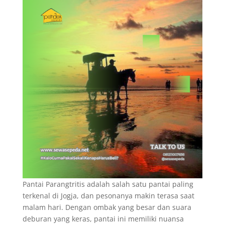
Pantai Parangtritis adalah salah satu pantai paling
terkenal di Jogja, dan pesonanya makin terasa saat
malam hari. Dengan ombak yang besar dan suara
deburan yang keras, pantai ini memiliki nuansa