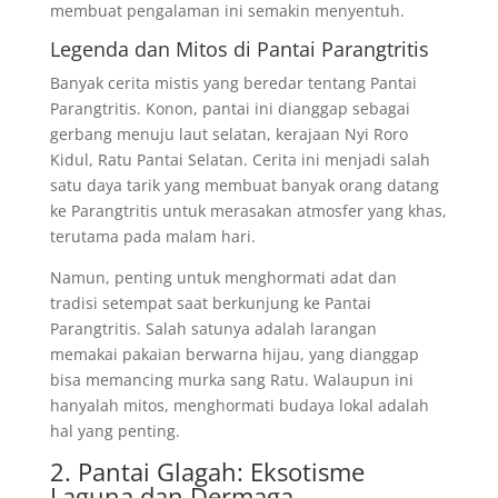
membuat pengalaman ini semakin menyentuh.
Legenda dan Mitos di Pantai Parangtritis
Banyak cerita mistis yang beredar tentang Pantai
Parangtritis. Konon, pantai ini dianggap sebagai
gerbang menuju laut selatan, kerajaan Nyi Roro
Kidul, Ratu Pantai Selatan. Cerita ini menjadi salah
satu daya tarik yang membuat banyak orang datang
ke Parangtritis untuk merasakan atmosfer yang khas,
terutama pada malam hari.
Namun, penting untuk menghormati adat dan
tradisi setempat saat berkunjung ke Pantai
Parangtritis. Salah satunya adalah larangan
memakai pakaian berwarna hijau, yang dianggap
bisa memancing murka sang Ratu. Walaupun ini
hanyalah mitos, menghormati budaya lokal adalah
hal yang penting.
2. Pantai Glagah: Eksotisme
Laguna dan Dermaga