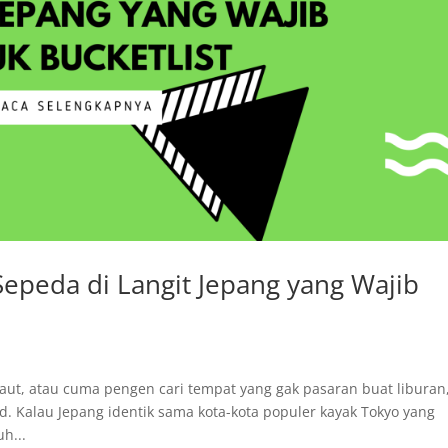
Sepeda di Langit Jepang yang Wajib
aut, atau cuma pengen cari tempat yang gak pasaran buat liburan
d. Kalau Jepang identik sama kota-kota populer kayak Tokyo yang
h...