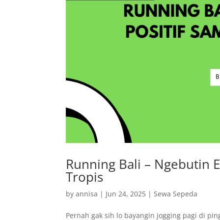
Running Bali – Ngebutin E
Tropis
by
annisa
|
Jun 24, 2025
|
Sewa Sepeda
Pernah gak sih lo bayangin jogging pagi di pi