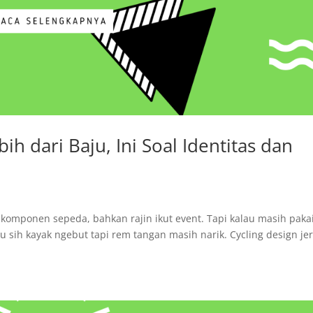
bih dari Baju, Ini Soal Identitas dan
 komponen sepeda, bahkan rajin ikut event. Tapi kalau masih paka
itu sih kayak ngebut tapi rem tangan masih narik. Cycling design jer