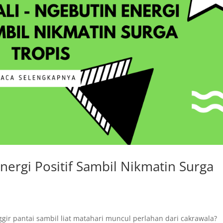
nergi Positif Sambil Nikmatin Surga
nggir pantai sambil liat matahari muncul perlahan dari cakrawala?