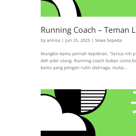
Running Coach – Teman La
by
annisa
|
Jun 25, 2025
|
Sewa Sepeda
Mungkin kamu pernah kepikiran, “Serius nih p
deh pikir ulang. Running coach bukan cuma bua
kamu yang pengen rutin olahraga, mulai...