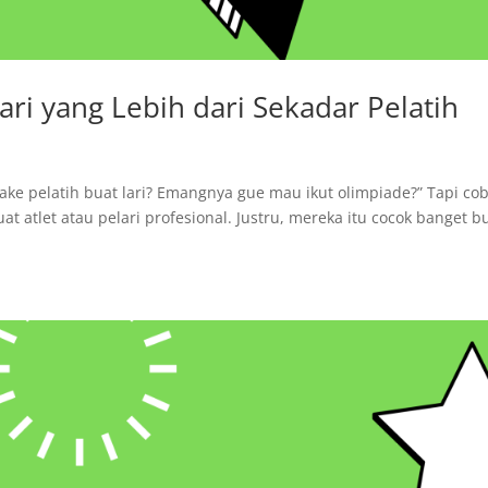
ri yang Lebih dari Sekadar Pelatih
ake pelatih buat lari? Emangnya gue mau ikut olimpiade?” Tapi co
t atlet atau pelari profesional. Justru, mereka itu cocok banget b