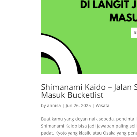
Shimanami Kaido – Jalan 
Masuk Bucketlist
by
annisa
|
Jun 26, 2025
|
Wisata
Buat kamu yang doyan naik sepeda, pencinta l
Shimanami Kaido bisa jadi jawaban paling soli
padat, Kyoto yang klasik, atau Osaka yang penu