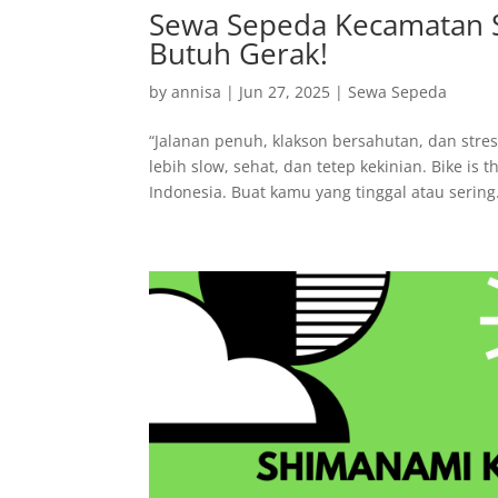
Sewa Sepeda Kecamatan S
Butuh Gerak!
by
annisa
|
Jun 27, 2025
|
Sewa Sepeda
“Jalanan penuh, klakson bersahutan, dan stre
lebih slow, sehat, dan tetep kekinian. Bike i
Indonesia. Buat kamu yang tinggal atau sering.