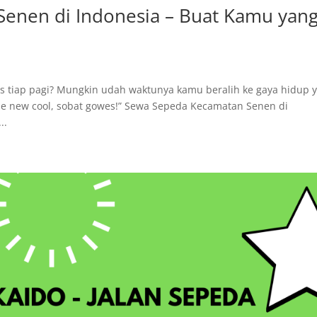
enen di Indonesia – Buat Kamu yan
ss tiap pagi? Mungkin udah waktunya kamu beralih ke gaya hidup 
s the new cool, sobat gowes!” Sewa Sepeda Kecamatan Senen di
..