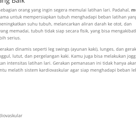
ang Baik
sebagian orang yang ingin segera memulai latihan lari. Padahal,
m
tama untuk mempersiapkan tubuh menghadapi beban latihan yan
eningkatkan suhu tubuh, melancarkan aliran darah ke otot, dan
ng memadai, tubuh tidak siap secara fisik, yang bisa mengakiba
bih serius.
rakan dinamis seperti leg swings (ayunan kaki), lunges, dan gera
nggul, lutut, dan pergelangan kaki. Kamu juga bisa melakukan jogg
n intensitas latihan lari. Gerakan pemanasan ini tidak hanya aka
ntu melatih sistem kardiovaskular agar siap menghadapi beban le
iovaskular