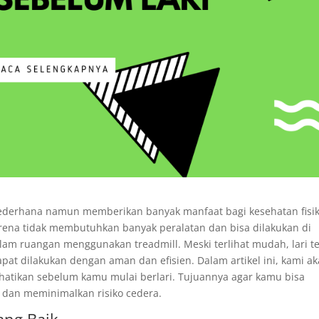
sederhana namun memberikan banyak manfaat bagi kesehatan fisi
rena tidak membutuhkan banyak peralatan dan bisa dilakukan di
lam ruangan menggunakan treadmill. Meski terlihat mudah, lari t
t dilakukan dengan aman dan efisien. Dalam artikel ini, kami a
hatikan sebelum kamu mulai berlari. Tujuannya agar kamu bisa
i dan meminimalkan risiko cedera.