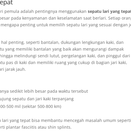
Tepat
elari pemula adalah pentingnya menggunakan
sepatu lari yang tepa
besar pada kenyamanan dan keselamatan saat berlari. Setiap ora
h mengapa penting untuk memilih sepatu lari yang sesuai dengan j
 hal penting, seperti bantalan, dukungan lengkungan kaki, dan
u yang memiliki bantalan yang baik akan mengurangi dampak
hingga melindungi sendi lutut, pergelangan kaki, dan pinggul dari
u pas di kaki dan memiliki ruang yang cukup di bagian jari kaki,
i jarak jauh.
anya sedikit lebih besar pada waktu tersebut
a ujung sepatu dan jari kaki terpanjang
00-500 mil (sekitar 500-800 km)
u lari yang tepat bisa membantu mencegah masalah umum sepert
ti plantar fasciitis atau shin splints.