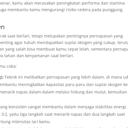
enar, kamu akan merasakan peningkatan performa dan stamina
aik juga membantu kamu mengurangi risiko cedera pada punggung,
en
rak saat berlari, tetapi melupakan pentingnya pernapasan yang
enting agar tubuh mendapatkan suplai oksigen yang cukup, teru
asan yang salah bisa membuat kamu cepat lelah, sementara pernap
 tahan dan kenyamanan saat berlari.
amu coba:
):
Teknik ini melibatkan pernapasan yang lebih dalam, di mana u
membantu meningkatkan kapasitas paru-paru dan suplai oksigen ke
uk menarik napas dalam-dalam melalui hidung dan mulut, kemudian
ang konsisten sangat membantu dalam menjaga stabilitas energi.
k 3:2, yaitu tiga langkah saat menarik napas dan dua langkah saat
tung intensitas lari kamu.