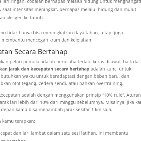
 lari ringan, cobalah bernapas melalui hidung untuk menghangat
saat intensitas meningkat, bernapas melalui hidung dan mulut
an oksigen ke tubuh.
mu tidak hanya bisa meningkatkan daya tahan, tetapi juga
gga membantu mencegah kram dan kelelahan.
atan Secara Bertahap
kan pelari pemula adalah berusaha terlalu keras di awal, baik da
kan jarak dan kecepatan secara bertahap
adalah kunci untuk
butuhkan waktu untuk beradaptasi dengan beban baru, dan
bkan otot tegang, cedera sendi, atau bahkan overtraining.
kecepatan adalah dengan menggunakan prinsip “10% rule”. Aturan
arak lari lebih dari 10% dari minggu sebelumnya. Misalnya, jika k
u depan kamu bisa menambah jarak sekitar 1 km saja.
sa kamu terapkan:
i cepat dan lari lambat dalam satu sesi latihan. Ini membantu