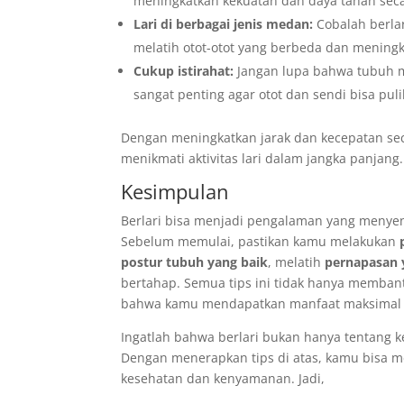
meningkatkan kekuatan dan daya tahan seca
Lari di berbagai jenis medan:
Cobalah berlar
melatih otot-otot yang berbeda dan mening
Cukup istirahat:
Jangan lupa bahwa tubuh me
sangat penting agar otot dan sendi bisa pul
Dengan meningkatkan jarak dan kecepatan sec
menikmati aktivitas lari dalam jangka panjang.
Kesimpulan
Berlari bisa menjadi pengalaman yang menye
Sebelum memulai, pastikan kamu melakukan
postur tubuh yang baik
, melatih
pernapasan 
bertahap. Semua tips ini tidak hanya memba
bahwa kamu mendapatkan manfaat maksimal dar
Ingatlah bahwa berlari bukan hanya tentang kec
Dengan menerapkan tips di atas, kamu bisa m
kesehatan dan kenyamanan. Jadi,