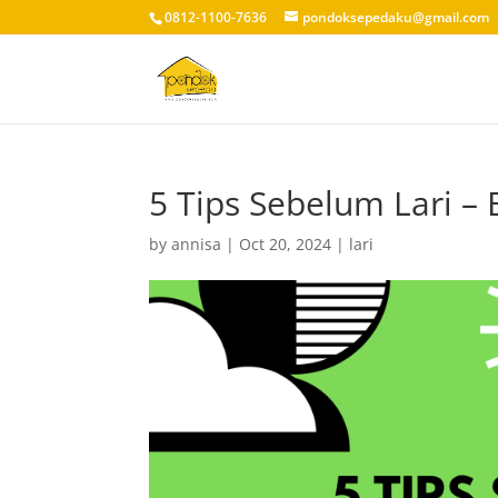
0812-1100-7636
pondoksepedaku@gmail.com
5 Tips Sebelum Lari – 
by
annisa
|
Oct 20, 2024
|
lari