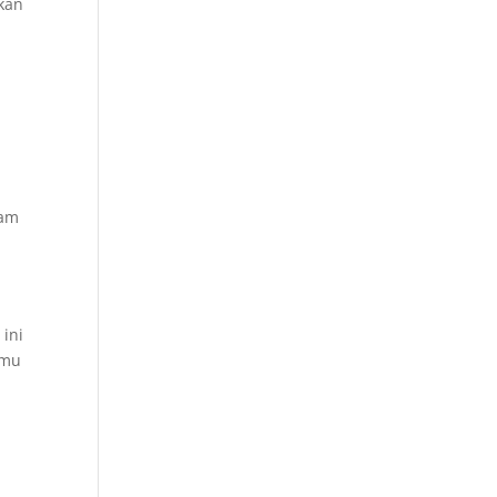
kan
lam
 ini
amu