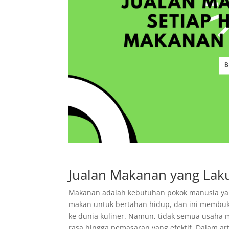
Jualan Makanan yang Laku
Makanan adalah kebutuhan pokok manusia yang
makan untuk bertahan hidup, dan ini membuka 
ke dunia kuliner. Namun, tidak semua usaha m
rasa hingga pemasaran yang efektif. Dalam ar