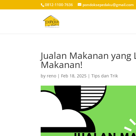
0812-1100-7636
pondoksepedaku@gmail.com
Jualan Makanan yang L
Makanan!
by
reno
|
Feb 18, 2025
|
Tips dan Trik