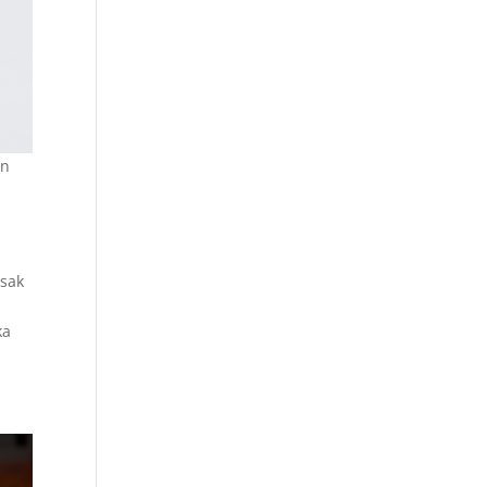
an
asak
ka