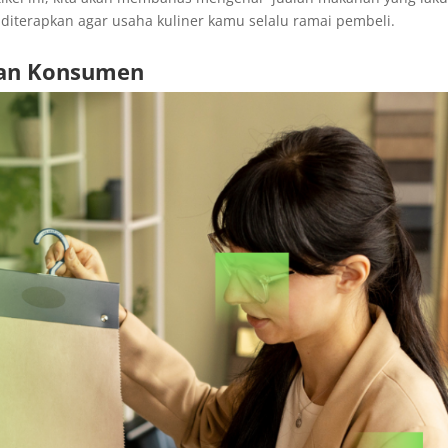
sa diterapkan agar usaha kuliner kamu selalu ramai pembeli.
han Konsumen