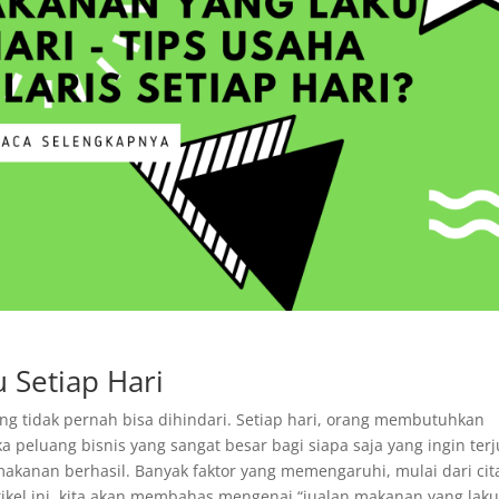
 Setiap Hari
 tidak pernah bisa dihindari. Setiap hari, orang membutuhkan
peluang bisnis yang sangat besar bagi siapa saja yang ingin ter
akanan berhasil. Banyak faktor yang memengaruhi, mulai dari cit
tikel ini, kita akan membahas mengenai “jualan makanan yang lak