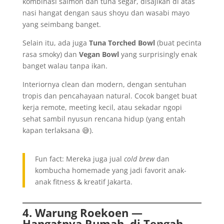
kombinasi salmon dan tuna segar, disajikan di atas
nasi hangat dengan saus shoyu dan wasabi mayo
yang seimbang banget.
Selain itu, ada juga
Tuna Torched Bowl
(buat pecinta
rasa smoky) dan
Vegan Bowl
yang surprisingly enak
banget walau tanpa ikan.
Interiornya clean dan modern, dengan sentuhan
tropis dan pencahayaan natural. Cocok banget buat
kerja remote, meeting kecil, atau sekadar ngopi
sehat sambil nyusun rencana hidup (yang entah
kapan terlaksana 😅).
Fun fact: Mereka juga jual
cold brew
dan
kombucha homemade yang jadi favorit anak-
anak fitness & kreatif Jakarta.
4. Warung Roekoen —
Hangatnya Rumah, di Tengah