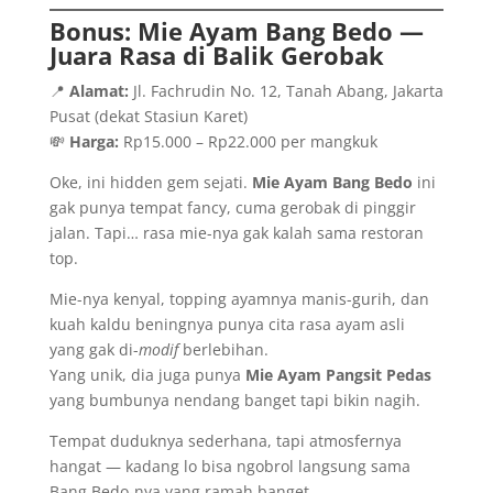
Bonus: Mie Ayam Bang Bedo —
Juara Rasa di Balik Gerobak
📍
Alamat:
Jl. Fachrudin No. 12, Tanah Abang, Jakarta
Pusat (dekat Stasiun Karet)
💸
Harga:
Rp15.000 – Rp22.000 per mangkuk
Oke, ini hidden gem sejati.
Mie Ayam Bang Bedo
ini
gak punya tempat fancy, cuma gerobak di pinggir
jalan. Tapi… rasa mie-nya gak kalah sama restoran
top.
Mie-nya kenyal, topping ayamnya manis-gurih, dan
kuah kaldu beningnya punya cita rasa ayam asli
yang gak di-
modif
berlebihan.
Yang unik, dia juga punya
Mie Ayam Pangsit Pedas
yang bumbunya nendang banget tapi bikin nagih.
Tempat duduknya sederhana, tapi atmosfernya
hangat — kadang lo bisa ngobrol langsung sama
Bang Bedo-nya yang ramah banget.