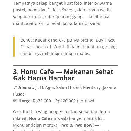
Tempatnya cakep banget buat foto. Interior warna
pastel, neon sign “Life is Sweet”, dan aroma waffle
yang baru keluar dari pemanggang — kombinasi
maut buat bikin lo betah lama-lama di sana.
Bonus: Kadang mereka punya promo “Buy 1 Get
1” pas sore hari. Worth it banget buat nongkrong
sambil ngemil dingin-dingin manis.
3. Honu Cafe — Makanan Sehat
Gak Harus Hambar
📍
Alamat:
Jl. H. Agus Salim No. 60, Menteng, Jakarta
Pusat
💸
Harga:
Rp70.000 – Rp120.000 per bowl
Oke, buat lo yang pengen makan sehat tapi tetep
nikmat,
Honu Cafe
ini wajib banget masuk list.
Menu andalan mereka:
Two & Two Bowl
—