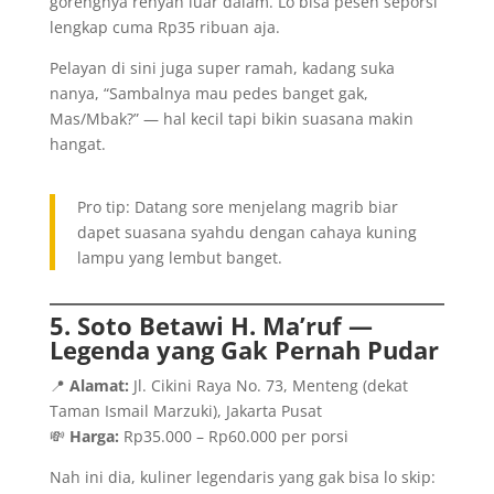
gorengnya renyah luar dalam. Lo bisa pesen seporsi
lengkap cuma Rp35 ribuan aja.
Pelayan di sini juga super ramah, kadang suka
nanya, “Sambalnya mau pedes banget gak,
Mas/Mbak?” — hal kecil tapi bikin suasana makin
hangat.
Pro tip: Datang sore menjelang magrib biar
dapet suasana syahdu dengan cahaya kuning
lampu yang lembut banget.
5. Soto Betawi H. Ma’ruf —
Legenda yang Gak Pernah Pudar
📍
Alamat:
Jl. Cikini Raya No. 73, Menteng (dekat
Taman Ismail Marzuki), Jakarta Pusat
💸
Harga:
Rp35.000 – Rp60.000 per porsi
Nah ini dia, kuliner legendaris yang gak bisa lo skip: