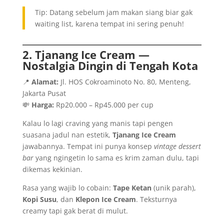
Tip: Datang sebelum jam makan siang biar gak
waiting list, karena tempat ini sering penuh!
2. Tjanang Ice Cream —
Nostalgia Dingin di Tengah Kota
📍
Alamat:
Jl. HOS Cokroaminoto No. 80, Menteng,
Jakarta Pusat
💸
Harga:
Rp20.000 – Rp45.000 per cup
Kalau lo lagi craving yang manis tapi pengen
suasana jadul nan estetik,
Tjanang Ice Cream
jawabannya. Tempat ini punya konsep
vintage dessert
bar
yang ngingetin lo sama es krim zaman dulu, tapi
dikemas kekinian.
Rasa yang wajib lo cobain:
Tape Ketan
(unik parah),
Kopi Susu
, dan
Klepon Ice Cream
. Teksturnya
creamy tapi gak berat di mulut.