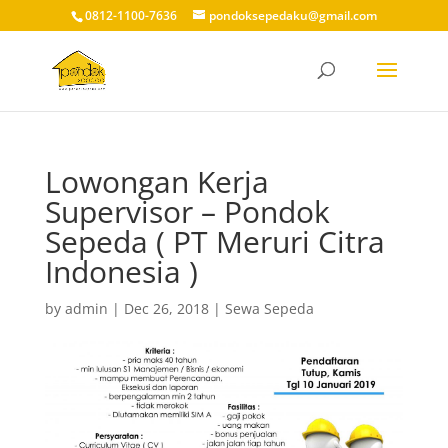
0812-1100-7636
pondoksepedaku@gmail.com
Lowongan Kerja
Supervisor – Pondok
Sepeda ( PT Meruri Citra
Indonesia )
by
admin
|
Dec 26, 2018
|
Sewa Sepeda