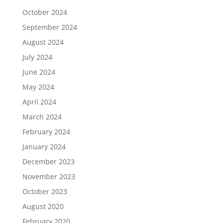
October 2024
September 2024
August 2024
July 2024
June 2024
May 2024
April 2024
March 2024
February 2024
January 2024
December 2023
November 2023
October 2023
August 2020
February 2020