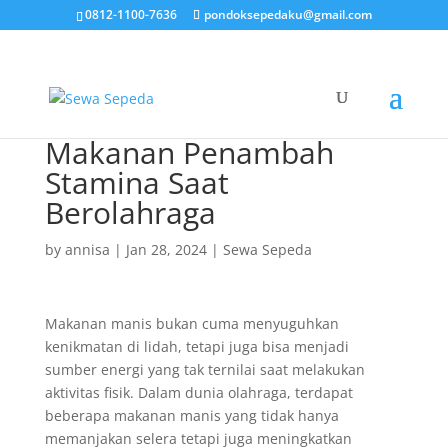
0812-1100-7636
pondoksepedaku@gmail.com
Makanan Penambah
Stamina Saat
Berolahraga
by
annisa
|
Jan 28, 2024
|
Sewa Sepeda
Makanan manis bukan cuma menyuguhkan
kenikmatan di lidah, tetapi juga bisa menjadi
sumber energi yang tak ternilai saat melakukan
aktivitas fisik. Dalam dunia olahraga, terdapat
beberapa makanan manis yang tidak hanya
memanjakan selera tetapi juga meningkatkan