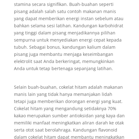
stamina secara signifikan. Buah-buahan seperti
pisang adalah salah satu contoh makanan manis
yang dapat memberikan energi instan sebelum atau
bahkan selama sesi latihan. Kandungan karbohidrat
yang tinggi dalam pisang menjadikannya pilihan
sempurna untuk menyediakan energi cepat kepada
tubuh. Sebagai bonus, kandungan kalium dalam
pisang juga membantu menjaga keseimbangan
elektrolit saat Anda berkeringat, memungkinkan
Anda untuk tetap bertenaga sepanjang latihan.
Selain buah-buahan, cokelat hitam adalah makanan
manis lain yang tidak hanya memanjakan lidah
tetapi juga memberikan dorongan energi yang kuat.
Cokelat hitam yang mengandung setidaknya 70%
kakao merupakan sumber antioksidan yang kaya dan
memiliki manfaat meningkatkan aliran darah ke otak
serta otot saat berolahraga. Kandungan flavonoid
dalam cokelat hitam dapat membantu meningkatkan