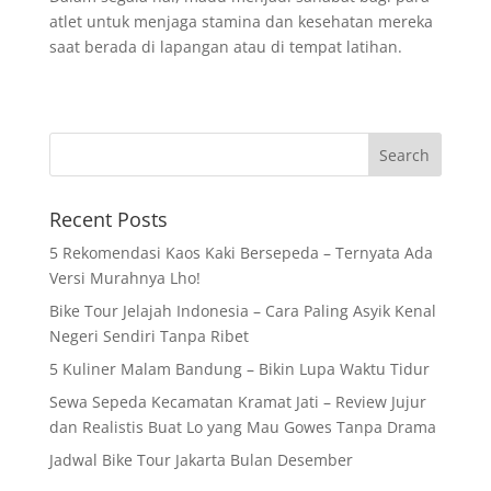
atlet untuk menjaga stamina dan kesehatan mereka
saat berada di lapangan atau di tempat latihan.
Recent Posts
5 Rekomendasi Kaos Kaki Bersepeda – Ternyata Ada
Versi Murahnya Lho!
Bike Tour Jelajah Indonesia – Cara Paling Asyik Kenal
Negeri Sendiri Tanpa Ribet
5 Kuliner Malam Bandung – Bikin Lupa Waktu Tidur
Sewa Sepeda Kecamatan Kramat Jati – Review Jujur
dan Realistis Buat Lo yang Mau Gowes Tanpa Drama
Jadwal Bike Tour Jakarta Bulan Desember