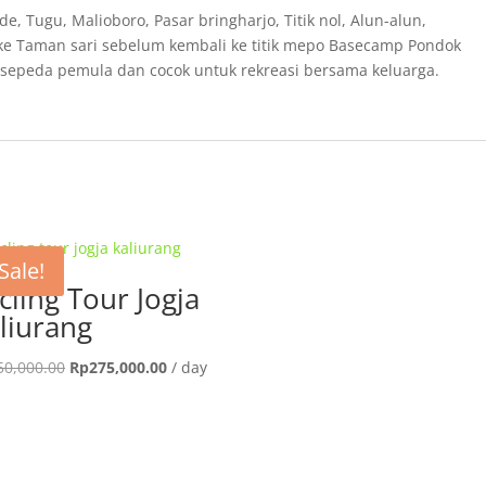
, Tugu, Malioboro, Pasar bringharjo, Titik nol, Alun-alun,
ke Taman sari sebelum kembali ke titik mepo Basecamp Pondok
sepeda pemula dan cocok untuk rekreasi bersama keluarga.
Sale!
cling Tour Jogja
liurang
Original
Current
50,000.00
Rp
275,000.00
/ day
price
price
was:
is:
Rp350,000.00.
Rp275,000.00.