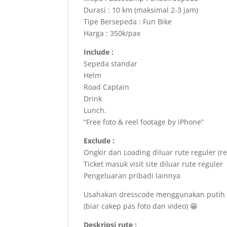
Durasi : 10 km (maksimal 2-3 jam)
Tipe Bersepeda : Fun Bike
Harga : 350k/pax
Include :
Sepeda standar
Helm
Road Captain
Drink
Lunch.
“Free foto & reel footage by iPhone”
Exclude :
Ongkir dan Loading diluar rute reguler (r
Ticket masuk visit site diluar rute reguler
Pengeluaran pribadi lainnya
Usahakan dresscode menggunakan putih 
(biar cakep pas foto dan video) 😁
Deskripsi rute :