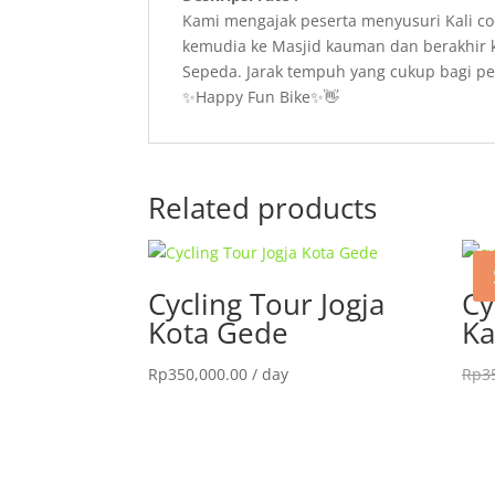
Kami mengajak peserta menyusuri Kali code
kemudia ke Masjid kauman dan berakhir 
Sepeda. Jarak tempuh yang cukup bagi pe
✨Happy Fun Bike✨👋
Related products
Cycling Tour Jogja
Cy
Kota Gede
Ka
Rp
350,000.00
/ day
Rp
3