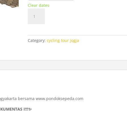
Clear dates
Cycling
Add to cart
Tour
Jogja
Malioboro
quantity
Category:
cycling tour jogja
i Yogyakarta bersama www.pondoksepeda.com
KUMENTAS I!!!✨