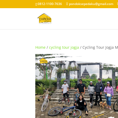
0812-1100-7636
pondoksepedaku@gmail.com
Home
/
cycling tour jogja
/ Cycling Tour Jogja 