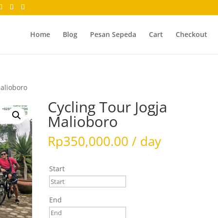
Home
Blog
Pesan Sepeda
Cart
Checkout
Malioboro
Cycling Tour Jogja
Malioboro
Rp
350,000.00
/ day
Start
End