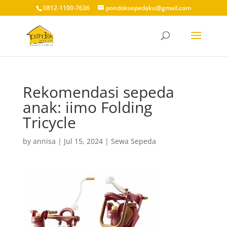
0812-1100-7636
pondoksepedaku@gmail.com
Rekomendasi sepeda
anak: iimo Folding
Tricycle
by
annisa
|
Jul 15, 2024
|
Sewa Sepeda