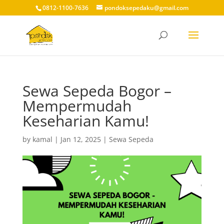
0812-1100-7636
pondoksepedaku@gmail.com
Sewa Sepeda Bogor –
Mempermudah
Keseharian Kamu!
by
kamal
|
Jan 12, 2025
|
Sewa Sepeda