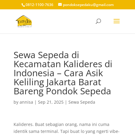
0812-1100-7636
pondoksepedaku@gmail.com
Sewa Sepeda di
Kecamatan Kalideres di
Indonesia – Cara Asik
Keliling Jakarta Barat
Bareng Pondok Sepeda
by
annisa
|
Sep 21, 2025
|
Sewa Sepeda
Kalideres. Buat sebagian orang, nama ini cuma
identik sama terminal. Tapi buat lo yang ngerti vibe-