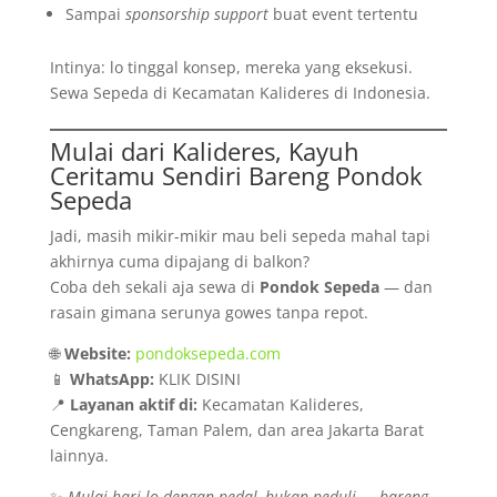
Sampai
sponsorship support
buat event tertentu
Intinya: lo tinggal konsep, mereka yang eksekusi.
Sewa Sepeda di Kecamatan Kalideres di Indonesia.
Mulai dari Kalideres, Kayuh
Ceritamu Sendiri Bareng Pondok
Sepeda
Jadi, masih mikir-mikir mau beli sepeda mahal tapi
akhirnya cuma dipajang di balkon?
Coba deh sekali aja sewa di
Pondok Sepeda
— dan
rasain gimana serunya gowes tanpa repot.
🌐
Website:
pondoksepeda.com
📱
WhatsApp:
KLIK DISINI
📍
Layanan aktif di:
Kecamatan Kalideres,
Cengkareng, Taman Palem, dan area Jakarta Barat
lainnya.
✨
Mulai hari lo dengan pedal, bukan peduli — bareng