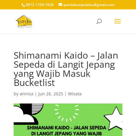
0812-1100-7636
pondoksepedaku@gmail.com
Shimanami Kaido – Jalan
Sepeda di Langit Jepang
yang Wajib Masuk
Bucketlist
by
annisa
|
Jun 26, 2025
|
Wisata