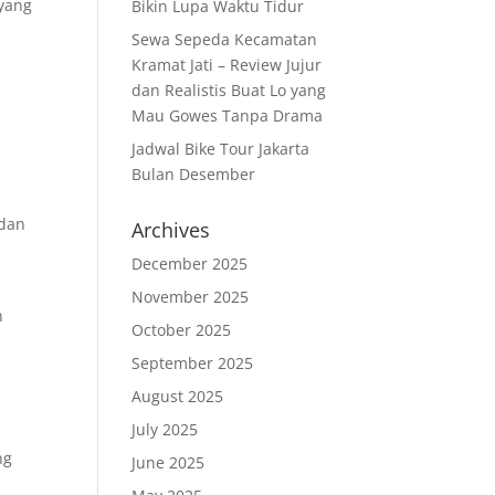
 yang
Bikin Lupa Waktu Tidur
Sewa Sepeda Kecamatan
Kramat Jati – Review Jujur
dan Realistis Buat Lo yang
Mau Gowes Tanpa Drama
Jadwal Bike Tour Jakarta
Bulan Desember
 dan
Archives
December 2025
November 2025
n
October 2025
September 2025
August 2025
July 2025
ng
June 2025