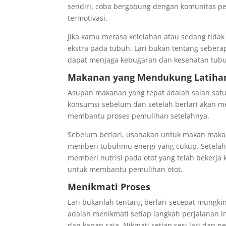
sendiri, coba bergabung dengan komunitas pe
termotivasi.
Jika kamu merasa kelelahan atau sedang tidak
ekstra pada tubuh. Lari bukan tentang sebera
dapat menjaga kebugaran dan kesehatan tub
Makanan yang Mendukung Latihan
Asupan makanan yang tepat adalah salah sat
konsumsi sebelum dan setelah berlari akan m
membantu proses pemulihan setelahnya.
Sebelum berlari, usahakan untuk makan makan
memberi tubuhmu energi yang cukup. Setelah 
memberi nutrisi pada otot yang telah bekerja 
untuk membantu pemulihan otot.
Menikmati Proses
Lari bukanlah tentang berlari secepat mungkin
adalah menikmati setiap langkah perjalanan ini
dan kapan saja. Nikmati setiap sesi lari dan 