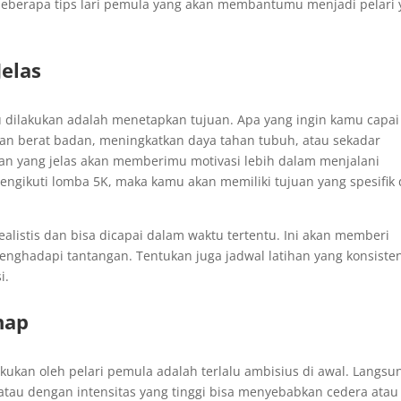
an beberapa tips lari pemula yang akan membantumu menjadi pelari
elas
u dilakukan adalah menetapkan tujuan. Apa yang ingin kamu capai
an berat badan, meningkatkan daya tahan tubuh, atau sekadar
an yang jelas akan memberimu motivasi lebih dalam menjalani
 mengikuti lomba 5K, maka kamu akan memiliki tujuan yang spesifik
alistis dan bisa dicapai dalam waktu tertentu. Ini akan memberi
ghadapi tantangan. Tentukan juga jadwal latihan yang konsiste
i.
hap
akukan oleh pelari pemula adalah terlalu ambisius di awal. Langsu
atau dengan intensitas yang tinggi bisa menyebabkan cedera atau