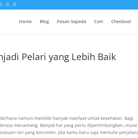
Home
Blog
Pesan Sepeda
Cart
Checkout
jadi Pelari yang Lebih Baik
sederhana namun memiliki banyak manfaat untuk kesehatan. Bagi
a terasa menantang. Banyak hal yang perlu dipertimbangkan, mulai
asaan lari yang konsisten. Jika kamu baru saja memulai perjalan