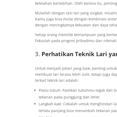
kelelahan berlebihan. Oleh karena itu, penti
Mulailah dengan sesi lari yang singkat, misal
Kamu juga bisa mulai dengan kombinasi antara b
dengan meningkatnya kekuatan dan daya tah
Setiap orang memiliki kemampuan yang berbeda
Fokuslah pada progres pribadimu dan nikmati
3.
Perhatikan Teknik Lari ya
Untuk menjadi pelari yang baik, penting untu
membuat lari terasa lebih sulit, tetapi juga 
terkait teknik lari adalah:
Posisi tubuh: Pastikan tubuhmu tegak dan 
tekanan pada punggung dan leher.
Langkah kaki: Cobalah untuk menghindari la
terlalu panjang bisa menambah tekanan pa