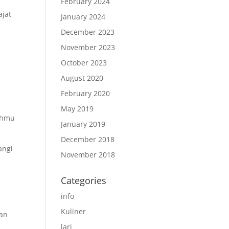
February 2024
ajat
January 2024
December 2023
November 2023
October 2023
August 2020
February 2020
May 2019
buhmu
January 2019
December 2018
angi
November 2018
Categories
info
Kuliner
gan
lari