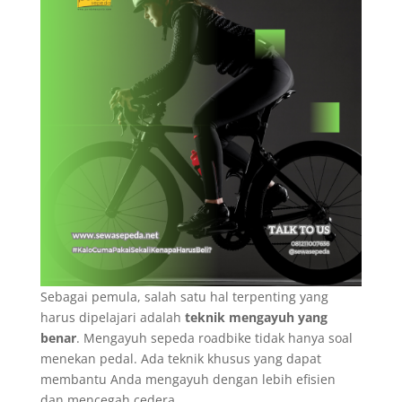
Sebagai pemula, salah satu hal terpenting yang
harus dipelajari adalah
teknik mengayuh yang
benar
. Mengayuh sepeda roadbike tidak hanya soal
menekan pedal. Ada teknik khusus yang dapat
membantu Anda mengayuh dengan lebih efisien
dan mencegah cedera.