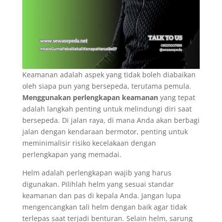
Keamanan adalah aspek yang tidak boleh diabaikan
oleh siapa pun yang bersepeda, terutama pemula.
Menggunakan perlengkapan keamanan
yang tepat
adalah langkah penting untuk melindungi diri saat
bersepeda. Di jalan raya, di mana Anda akan berbagi
jalan dengan kendaraan bermotor, penting untuk
meminimalisir risiko kecelakaan dengan
perlengkapan yang memadai.
Helm adalah perlengkapan wajib yang harus
digunakan. Pilihlah helm yang sesuai standar
keamanan dan pas di kepala Anda. Jangan lupa
mengencangkan tali helm dengan baik agar tidak
terlepas saat terjadi benturan. Selain helm, sarung