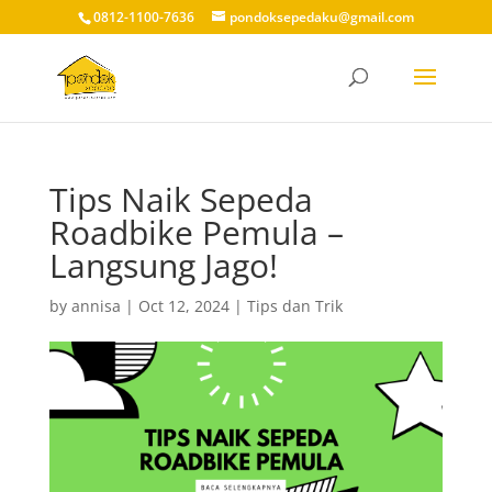
0812-1100-7636
pondoksepedaku@gmail.com
Tips Naik Sepeda
Roadbike Pemula –
Langsung Jago!
by
annisa
|
Oct 12, 2024
|
Tips dan Trik