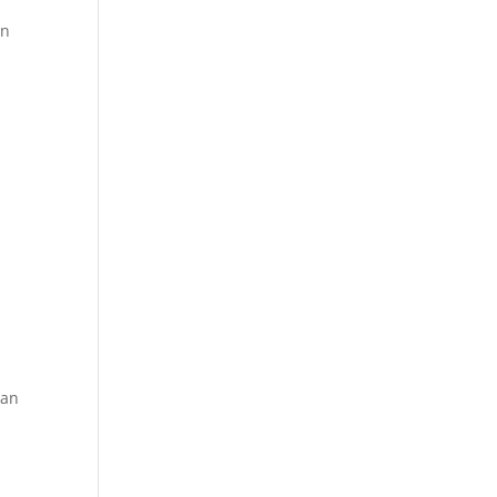
an
g
dan