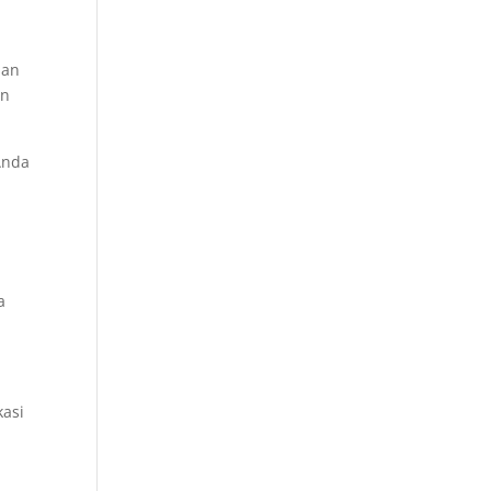
san
an
Anda
a
kasi