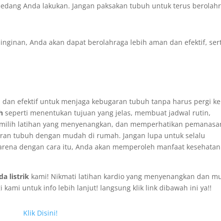
 sedang Anda lakukan. Jangan paksakan tubuh untuk terus berolah
inan, Anda akan dapat berolahraga lebih aman dan efektif, ser
s dan efektif untuk menjaga kebugaran tubuh tanpa harus pergi ke
h
seperti menentukan tujuan yang jelas, membuat jadwal rutin,
milih latihan yang menyenangkan, dan memperhatikan pemanasa
aran tubuh dengan mudah di rumah. Jangan lupa untuk selalu
 karena dengan cara itu, Anda akan memperoleh manfaat kesehatan
a listrik
kami! Nikmati latihan kardio yang menyenangkan dan mu
ami untuk info lebih lanjut! langsung klik link dibawah ini ya!!
Klik Disini!