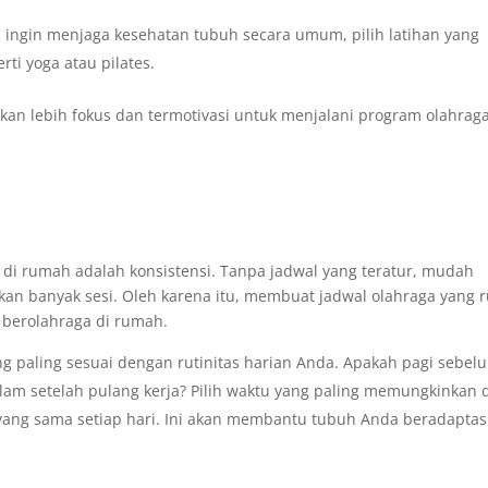
a ingin menjaga kesehatan tubuh secara umum, pilih latihan yang
ti yoga atau pilates.
kan lebih fokus dan termotivasi untuk menjalani program olahrag
 di rumah adalah konsistensi. Tanpa jadwal yang teratur, mudah
an banyak sesi. Oleh karena itu, membuat jadwal olahraga yang r
 berolahraga di rumah.
g paling sesuai dengan rutinitas harian Anda. Apakah pagi sebel
alam setelah pulang kerja? Pilih waktu yang paling memungkinkan 
ang sama setiap hari. Ini akan membantu tubuh Anda beradaptas