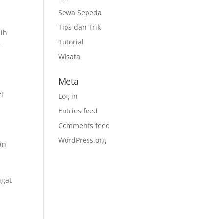
Sewa Sepeda
Tips dan Trik
bih
Tutorial
r
Wisata
Meta
ri
Log in
Entries feed
Comments feed
WordPress.org
an
ngat