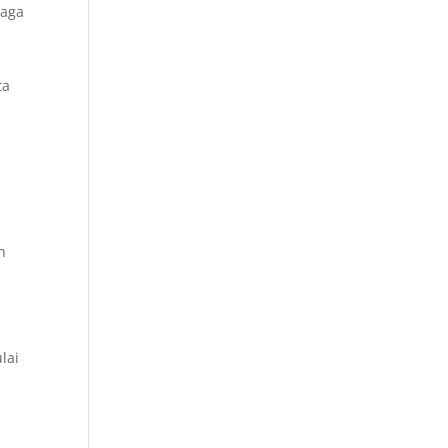
raga
ta
n
lai