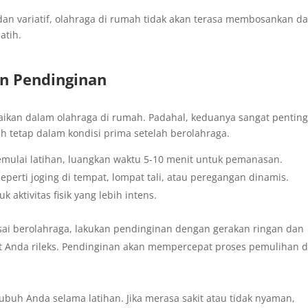
n variatif, olahraga di rumah tidak akan terasa membosankan d
atih.
n Pendinginan
aikan dalam olahraga di rumah. Padahal, keduanya sangat pentin
tetap dalam kondisi prima setelah berolahraga.
mulai latihan, luangkan waktu 5-10 menit untuk pemanasan.
perti joging di tempat, lompat tali, atau peregangan dinamis.
ktivitas fisik yang lebih intens.
esai berolahraga, lakukan pendinginan dengan gerakan ringan dan
t Anda rileks. Pendinginan akan mempercepat proses pemulihan 
tubuh Anda selama latihan. Jika merasa sakit atau tidak nyaman,