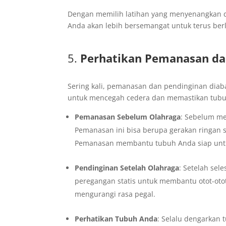
Dengan memilih latihan yang menyenangkan da
Anda akan lebih bersemangat untuk terus berl
5.
Perhatikan Pemanasan da
Sering kali, pemanasan dan pendinginan diab
untuk mencegah cedera dan memastikan tubuh 
Pemanasan Sebelum Olahraga
: Sebelum me
Pemanasan ini bisa berupa gerakan ringan se
Pemanasan membantu tubuh Anda siap untuk a
Pendinginan Setelah Olahraga
: Setelah sel
peregangan statis untuk membantu otot-oto
mengurangi rasa pegal.
Perhatikan Tubuh Anda
: Selalu dengarkan 