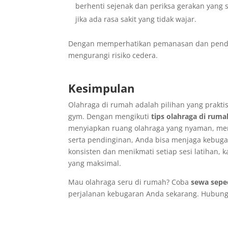
berhenti sejenak dan periksa gerakan yang
jika ada rasa sakit yang tidak wajar.
Dengan memperhatikan pemanasan dan pending
mengurangi risiko cedera.
Kesimpulan
Olahraga di rumah adalah pilihan yang prakti
gym. Dengan mengikuti
tips olahraga di ruma
menyiapkan ruang olahraga yang nyaman, me
serta pendinginan, Anda bisa menjaga kebug
konsisten dan menikmati setiap sesi latihan,
yang maksimal.
Mau olahraga seru di rumah? Coba
sewa seped
perjalanan kebugaran Anda sekarang. Hubungi k