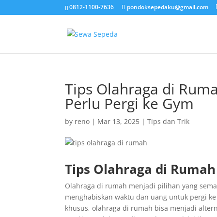
0812-1100-7636
pondoksepedaku@gmail.com
Tips Olahraga di Rum
Perlu Pergi ke Gym
by
reno
|
Mar 13, 2025
|
Tips dan Trik
Tips Olahraga di Ruma
Olahraga di rumah menjadi pilihan yang semak
menghabiskan waktu dan uang untuk pergi ke g
khusus, olahraga di rumah bisa menjadi alter