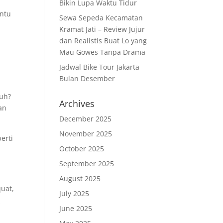
Bikin Lupa Waktu Tidur
ntu
Sewa Sepeda Kecamatan
Kramat Jati – Review Jujur
dan Realistis Buat Lo yang
Mau Gowes Tanpa Drama
Jadwal Bike Tour Jakarta
Bulan Desember
buh?
Archives
an
December 2025
November 2025
erti
October 2025
September 2025
August 2025
quat,
July 2025
k
June 2025