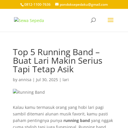
0812-1100-7636
pondoksepedaku@gmail.com
Top 5 Running Band –
Buat Lari Makin Serius
Tapi Tetap Asik
by
annisa
|
Jul 30, 2025
|
lari
Kalau kamu termasuk orang yang hobi lari pagi
sambil ditemani alunan musik favorit, kamu pasti
paham pentingnya punya
running band
yang nggak
cuma stylish tapi juga fungsional. Running band