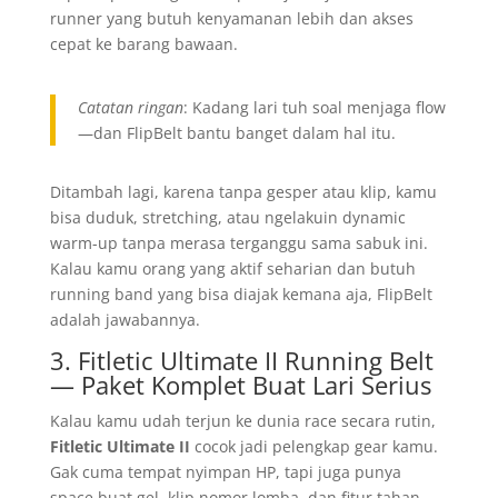
runner yang butuh kenyamanan lebih dan akses
cepat ke barang bawaan.
Catatan ringan
: Kadang lari tuh soal menjaga flow
—dan FlipBelt bantu banget dalam hal itu.
Ditambah lagi, karena tanpa gesper atau klip, kamu
bisa duduk, stretching, atau ngelakuin dynamic
warm-up tanpa merasa terganggu sama sabuk ini.
Kalau kamu orang yang aktif seharian dan butuh
running band yang bisa diajak kemana aja, FlipBelt
adalah jawabannya.
3. Fitletic Ultimate II Running Belt
— Paket Komplet Buat Lari Serius
Kalau kamu udah terjun ke dunia race secara rutin,
Fitletic Ultimate II
cocok jadi pelengkap gear kamu.
Gak cuma tempat nyimpan HP, tapi juga punya
space buat gel, klip nomor lomba, dan fitur tahan