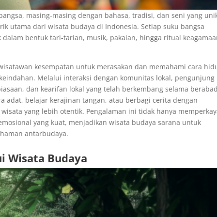
 bangsa, masing-masing dengan bahasa, tradisi, dan seni yang uni
rik utama dari wisata budaya di Indonesia. Setiap suku bangsa
dalam bentuk tari-tarian, musik, pakaian, hingga ritual keagama
wisatawan kesempatan untuk merasakan dan memahami cara hid
keindahan. Melalui interaksi dengan komunitas lokal, pengunjung
iasaan, dan kearifan lokal yang telah berkembang selama beraba
a adat, belajar kerajinan tangan, atau berbagi cerita dengan
sata yang lebih otentik. Pengalaman ini tidak hanya memperka
 emosional yang kuat, menjadikan wisata budaya sarana untuk
haman antarbudaya.
ui Wisata Budaya