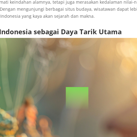
ti keindahan alamnya, tetapi juga merasakan kedalaman nilai-ni
 Dengan mengunjungi berbagai situs budaya, wisatawan dapat leb
 Indonesia yang kaya akan sejarah dan makna.
ndonesia sebagai Daya Tarik Utama