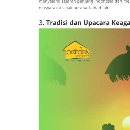
menyelami sejarah panjang Indonesia dan m
masyarakat sejak berabad-abad lalu.
3.
Tradisi dan Upacara Keag