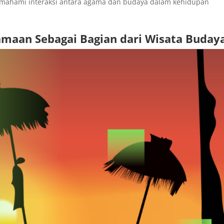
emahami interaksi antara agama dan budaya dalam kehidupan
amaan Sebagai Bagian dari Wisata Buday