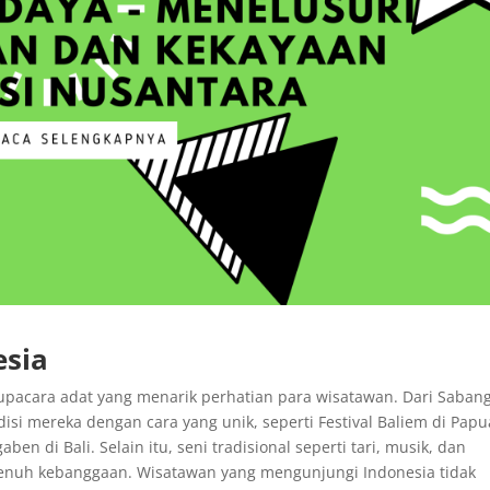
esia
 upacara adat yang menarik perhatian para wisatawan. Dari Saban
si mereka dengan cara yang unik, seperti Festival Baliem di Papu
ben di Bali. Selain itu, seni tradisional seperti tari, musik, dan
penuh kebanggaan. Wisatawan yang mengunjungi Indonesia tidak