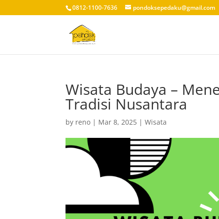
0812-1100-7636
pondoksepedaku@gmail.com
Wisata Budaya – Mene
Tradisi Nusantara
by
reno
|
Mar 8, 2025
|
Wisata