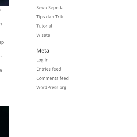
Sewa Sepeda
k.
Tips dan Trik
an
Tutorial
Wisata
up
Meta
d-
Log in
Entries feed
ya
Comments feed
WordPress.org