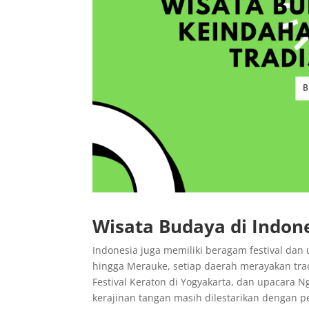
Wisata Budaya di Indon
Indonesia juga memiliki beragam festival dan
hingga Merauke, setiap daerah merayakan tradi
Festival Keraton di Yogyakarta, dan upacara Nga
kerajinan tangan masih dilestarikan dengan 